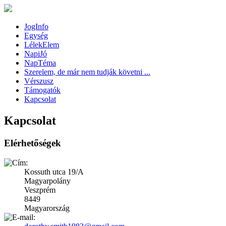
JogInfo
Egység
LélekElem
NapiJó
NapTéma
Szerelem, de már nem tudják követni ...
Vérszusz
Támogatók
Kapcsolat
Kapcsolat
Elérhetőségek
Kossuth utca 19/A
Magyarpolány
Veszprém
8449
Magyarország