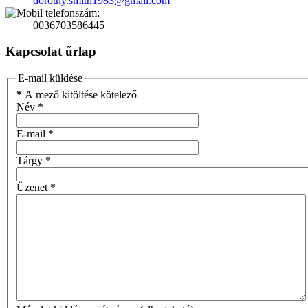
dorothy.smith1983@gmail.com
0036703586445
Kapcsolat űrlap
E-mail küldése
*
A mező kitöltése kötelező
Név
*
E-mail
*
Tárgy
*
Üzenet
*